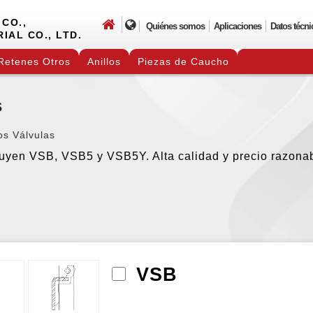
CO.,
Quiénes somos
Aplicaciones
Datos técni
IAL CO., LTD.
Retenes Otros
Anillos
Piezas de Caucho
s
os Válvulas
luyen VSB, VSB5 y VSB5Y. Alta calidad y precio razonab
VSB